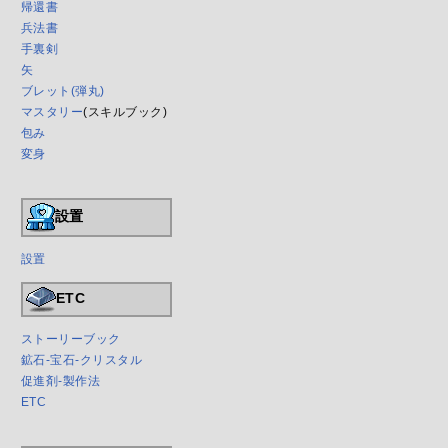
帰還書
兵法書
手裏剣
矢
ブレット(弾丸)
マスタリー
(スキルブック)
包み
変身
設置
設置
ETC
ストーリーブック
鉱石-宝石-クリスタル
促進剤-製作法
ETC