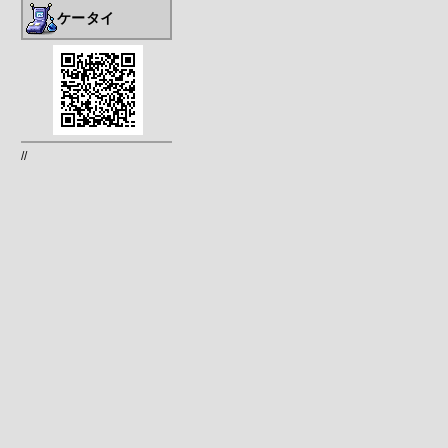
ケータイ
//