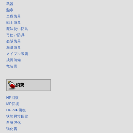
武器
勲章
全職防具
戦士防具
魔法使い防具
弓使い防具
盗賊防具
海賊防具
メイプル装備
成長装備
竜装備
消費
HP回復
MP回復
HP-MP回復
状態異常回復
自身強化
強化書