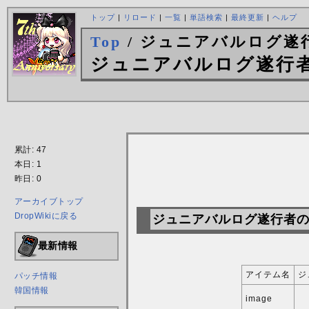
トップ
|
リロード
|
一覧
|
単語検索
|
最終更新
|
ヘルプ
Top
/ ジュニアバルログ遂
ジュニアバルログ遂行
累計: 47
本日: 1
昨日: 0
アーカイブトップ
DropWikiに戻る
ジュニアバルログ遂行者
最新情報
アイテム名
ジ
パッチ情報
韓国情報
image