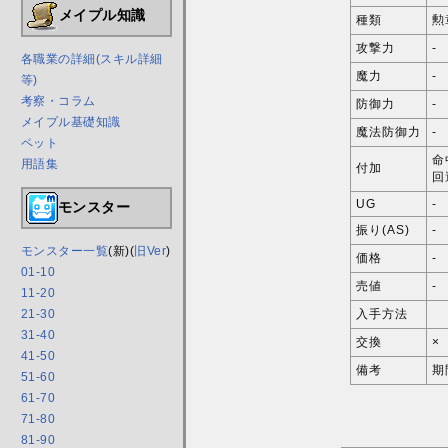
メイプル知識
種類
勲
攻撃力
-
各職業の詳細(スキル詳細
魔力
-
等)
考察・コラム
防御力
-
メイプル基礎知識
魔法防御力
-
ペット
命
用語集
付加
回
UG
-
モンスター
振り(AS)
-
モンスター一覧
(新)(
旧Ver
)
価格
-
01-10
売値
-
11-20
21-30
入手方法
31-40
交換
×
41-50
備考
期
51-60
61-70
71-80
81-90