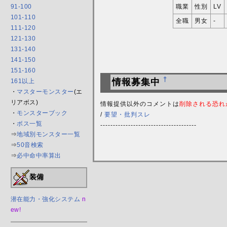
91-100
職業
性別
LV
101-110
全職
男女
-
111-120
121-130
131-140
141-150
151-160
†
情報募集中
161以上
・
マスターモンスター
(エ
リアボス)
情報提供以外のコメントは
削除される恐れ
・
モンスターブック
/
要望・批判スレ
・
ボス一覧
--------------------------------------
⇒
地域別モンスター一覧
⇒
50音検索
⇒
必中命中率算出
装備
潜在能力・強化システム
n
ew!