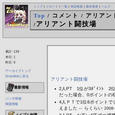
トップ
|
リロード
|
一覧
|
単語検索
|
最終更新
|
ヘルプ
Top
/ コメント / アリア
アリアント闘技場
/
累計: 136
本日: 1
昨日: 0
アーカイブトップ
DropWikiに戻る
アリアント闘技場
最新情報
2人PT 1位が3ﾎﾟｲﾝﾄ
だった場合、0ポイントの様で
パッチ情報
4人ＰＴで1位6ポイントで
韓国情報
えました -- らくらい
2008-
メイプル知識