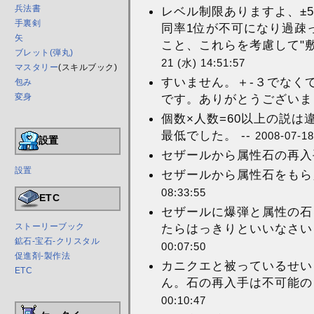
兵法書
レベル制限ありますよ、±
手裏剣
同率1位が不可になり過疎
矢
こと、これらを考慮して"敷
ブレット(弾丸)
21 (水) 14:51:57
マスタリー
(スキルブック)
すいません。＋-３でなく
包み
変身
です。ありがとうございまし
個数×人数=60以上の説
最低でした。 --
2008-07-18
設置
セザールから属性石の再入手
設置
セザールから属性石をもらえ
08:33:55
ETC
セザールに爆弾と属性の石
ストーリーブック
たらはっきりといいなさいと
鉱石-宝石-クリスタル
00:07:50
促進剤-製作法
カニクエと被っているせい
ETC
ん。石の再入手は不可能のよ
00:10:47