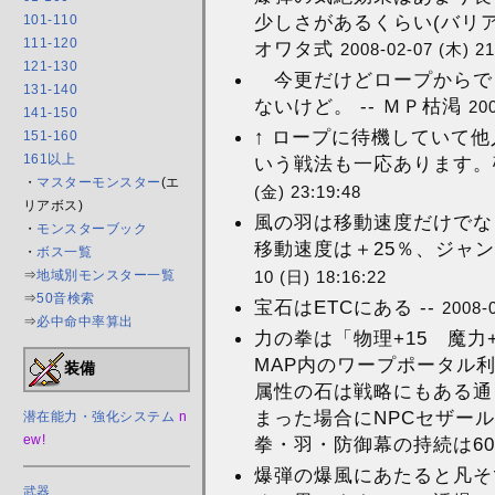
少しさがあるくらい(バリア
101-110
111-120
オワタ式
2008-02-07 (木) 21
121-130
今更だけどロープからで
131-140
ないけど。 -- ＭＰ枯渇
200
141-150
↑ ロープに待機していて
151-160
161以上
いう戦法も一応あります。
・
マスターモンスター
(エ
(金) 23:19:48
リアボス)
風の羽は移動速度だけでな
・
モンスターブック
移動速度は＋25％、ジャンプ
・
ボス一覧
⇒
地域別モンスター一覧
10 (日) 18:16:22
⇒
50音検索
宝石はETCにある --
2008-
⇒
必中命中率算出
力の拳は「物理+15 魔力
MAP内のワープポータル
装備
属性の石は戦略にもある通
まった場合にNPCセザー
潜在能力・強化システム
n
ew!
拳・羽・防御幕の持続は60
爆弾の爆風にあたると凡そ
武器