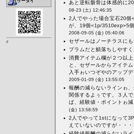
ケータイ
あと逆転骸骨は体感的に20-
08-23 (土) 12:46:35
2人でやった場合宝石20個<3p/
が、19個<1p/3510exp>5
2008-09-05 (金) 05:40:06
セザールはノーチラスにもい
//
プラムだと鯖落ちしやすくな
消費アイテム欄が２つ以上
と、セザールからアイテム
入手ゎいつぞやのアップデー
2009-01-09 (金) 13:55:05
報酬の減らないラインゎ、
関係するよぅです。３人で
ば、経験値・ポイントゎ減ら
(金) 13:58:59
2人でやって1stになって
えていないのですが・・・ 
経験値報酬の減らないライ