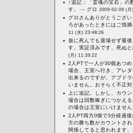
↑追記：「霊魂の宝石」の
す。 -- グロ
2009-02-09 (月)
グロさんありがとうござい
ろがあったときにはご指摘お
11 (水) 23:48:26
仮に死んでも退場せず最後
す。実証済みです。死ぬと経
(月) 11:39:22
2人PTで一人が30個あつ
場合、王室へ行き、アレダ
出来るのですが、アブドラ
いません。おそらく不正対策
上に追記。しかし、カウン
場合は回数稼ぎにつかえる
の場合は王室にいけませんで
2人PT両方0個で3分経
方の勝ち数がカウントされ
関係してると思われます。 