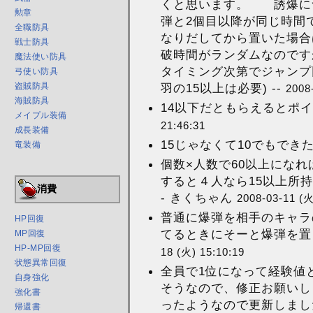
くと思います。 誘爆に
勲章
弾と2個目以降が同じ時間
全職防具
なりだしてから置いた場合
戦士防具
破時間がランダムなのです
魔法使い防具
タイミング次第でジャンプ
弓使い防具
盗賊防具
羽の15以上は必要) --
2008
海賊防具
14以下だともらえるとポイ
メイプル装備
21:46:31
成長装備
15じゃなくて10でもできた 
竜装備
個数×人数で60以上にな
すると４人なら15以上所持
消費
- きくちゃん
2008-03-11 (火
普通に爆弾を相手のキャラ
HP回復
てるときにそーと爆弾を置く
MP回復
HP-MP回復
18 (火) 15:10:19
状態異常回復
全員で1位になって経験値
自身強化
そうなので、修正お願いし
強化書
ったようなので更新しました
帰還書