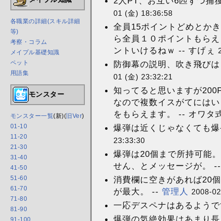
2人PT、お互い6匹ずつ捕獲し
01 (金) 18:36:58
各職業の詳細(スキル詳細
全員15ポイントどめとか
等)
ら全員１０ポイントもらえ
考察・コラム
ントいけるねｗ -- すげぇ
メイプル基礎知識
ペット
防御幕の説明、吹き飛びは
用語集
01 (金) 23:32:21
知ってると思いますが20
モンスター
なので複数イスがてにはい
をもらえます。 -- オワタ
モンスター一覧
(新)(
旧Ver
)
01-10
爆弾は近くじゃなくても爆
11-20
23:33:30
21-30
爆弾は20個まで所持可能
31-40
せん、とメッセージが。 -
41-50
51-60
消費欄に空きがあれば20
61-70
が最大。 --
管理人
2008-02
71-80
一応デスペナはあるようです
81-90
爆弾の気絶効果はあまり長
91-100