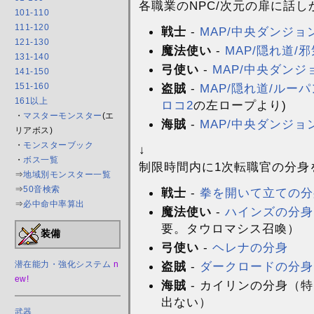
各職業のNPC/次元の扉に話
101-110
111-120
戦士
-
MAP/中央ダンジョ
121-130
魔法使い
-
MAP/隠れ道/
131-140
弓使い
-
MAP/中央ダンジ
141-150
盗賊
-
MAP/隠れ道/ルーパ
151-160
161以上
ロコ2
の左ロープより)
・
マスターモンスター
(エ
海賊
-
MAP/中央ダンジョ
リアボス)
・
モンスターブック
↓
・
ボス一覧
制限時間内に1次転職官の分身
⇒
地域別モンスター一覧
⇒
50音検索
戦士
-
拳を開いて立ての分
⇒
必中命中率算出
魔法使い
-
ハインズの分身
要。タウロマシス召喚）
装備
弓使い
-
ヘレナの分身
盗賊
-
ダークロードの分身
潜在能力・強化システム
n
ew!
海賊
- カイリンの分身（
出ない）
武器