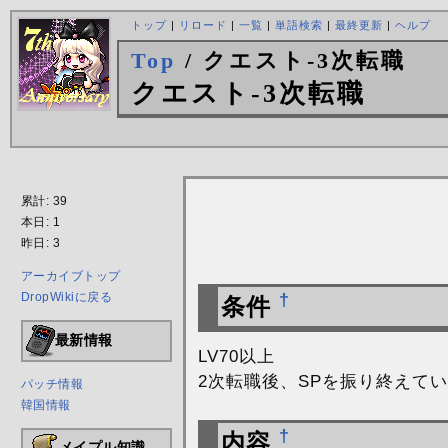
トップ
|
リロード
|
一覧
|
単語検索
|
最終更新
|
ヘルプ
Top
/ クエスト-3次転職
クエスト-3次転職
累計: 39
本日: 1
昨日: 3
アーカイブトップ
DropWikiに戻る
†
条件
最新情報
LV70以上
2次転職後、SPを振り終えて
パッチ情報
韓国情報
†
内容
メイプル知識