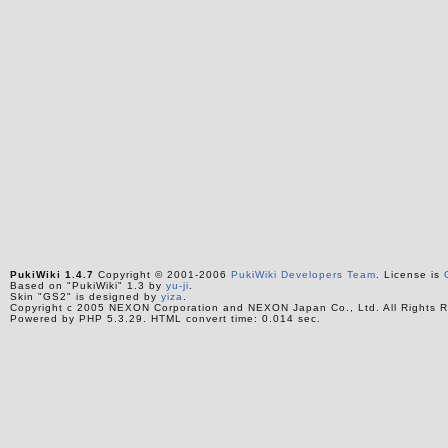
PukiWiki 1.4.7
Copyright © 2001-2006
PukiWiki Developers Team
. License is
Based on "PukiWiki" 1.3 by
yu-ji
.
Skin "GS2" is designed by
yiza
.
Copyright c 2005 NEXON Corporation and NEXON Japan Co., Ltd. All Rights R
Powered by PHP 5.3.29. HTML convert time: 0.014 sec.