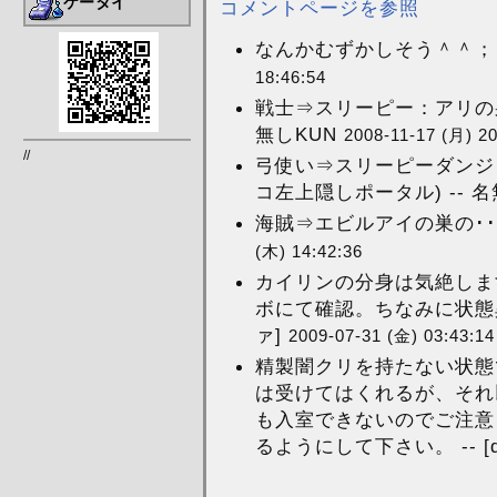
ケータイ
コメントページを参照
なんかむずかしそう＾＾； 
18:46:54
戦士⇒スリーピー：アリの
無しKUN
2008-11-17 (月) 20
//
弓使い⇒スリーピーダンジ
コ左上隠しポータル) -- 
海賊⇒エビルアイの巣の･･
(木) 14:42:36
カイリンの分身は気絶しま
ボにて確認。ちなみに状態異
ァ]
2009-07-31 (金) 03:43:14
精製闇クリを持たない状態
は受けてはくれるが、それ
も入室できないのでご注意
るようにして下さい。 -- [do