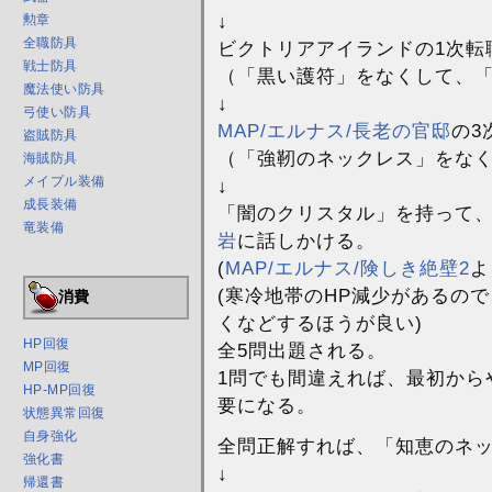
↓
勲章
全職防具
ビクトリアアイランドの1次転
戦士防具
（「黒い護符」をなくして、
魔法使い防具
↓
弓使い防具
MAP/エルナス/長老の官邸
の3
盗賊防具
（「強靭のネックレス」をな
海賊防具
メイプル装備
↓
成長装備
「闇のクリスタル」を持って
竜装備
岩
に話しかける。
(
MAP/エルナス/険しき絶壁2
よ
(寒冷地帯のHP減少があるの
消費
くなどするほうが良い)
HP回復
全5問出題される。
MP回復
1問でも間違えれば、最初から
HP-MP回復
要になる。
状態異常回復
自身強化
全問正解すれば、「知恵のネ
強化書
↓
帰還書