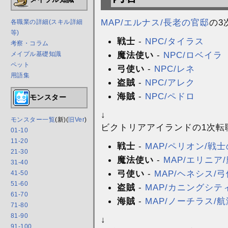
MAP/エルナス/長老の官邸
の3
各職業の詳細(スキル詳細
等)
戦士
-
NPC/タイラス
考察・コラム
魔法使い
-
NPC/ロベイラ
メイプル基礎知識
ペット
弓使い
-
NPC/レネ
用語集
盗賊
-
NPC/アレク
海賊
-
NPC/ペドロ
モンスター
↓
モンスター一覧
(新)(
旧Ver
)
ビクトリアアイランドの1次転
01-10
11-20
戦士
-
MAP/ペリオン/戦
21-30
魔法使い
-
MAP/エリニア
31-40
弓使い
-
MAP/ヘネシス/
41-50
51-60
盗賊
-
MAP/カニングシテ
61-70
海賊
-
MAP/ノーチラス/
71-80
81-90
↓
91-100