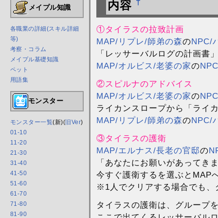
†
内容
メイプル知識
①タイラスの拉致計画
各職業の詳細(スキル詳細
等)
MAP/リプレ/師弟の森
の
NPC
考察・コラム
「レッサーバルログの計画書
メイプル基礎知識
MAP/オルビス/老婆の家
の
NP
ペット
用語集
②スピルナのアドバイス
MAP/オルビス/老婆の家
の
NP
モンスター
ライカンスロープから「ライ
MAP/リプレ/師弟の森
の
NPC
モンスター一覧
(新)(
旧Ver
)
01-10
③タイラスの護衛
11-20
MAP/エルナス/長老の官邸
の
N
21-30
「あなたにお願いがあってき
31-40
今すぐ護衛するを選ぶとMAP
41-50
51-60
※1人でクリアする場合でも、
61-70
タイラスの護衛は、グループを
71-80
81-90
ここで出てくるレッサーバル