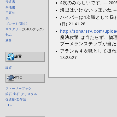
4次のみらしいです; --
帰還書
200
兵法書
海賊はいけないっぽいね -
手裏剣
バイパーは4次職として扱われな
矢
(日) 21:41:28
ブレット(弾丸)
マスタリー
(スキルブック)
http://sonarsrv.com/uplo
包み
魔法攻撃 は当たらず、物
変身
ブーメランステップが当たって
アランも４次職として扱われ
設置
18:23:27
設置
ETC
ストーリーブック
鉱石-宝石-クリスタル
促進剤-製作法
ETC