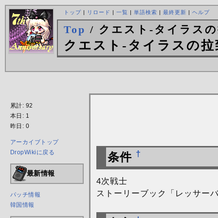
トップ
|
リロード
|
一覧
|
単語検索
|
最終更新
|
ヘルプ
Top
/ クエスト-タイラス
クエスト-タイラスの拉
累計: 92
本日: 1
昨日: 0
アーカイブトップ
DropWikiに戻る
†
条件
最新情報
4次戦士
ストーリーブック「レッサー
パッチ情報
韓国情報