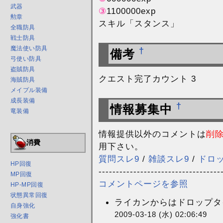
武器
③
1100000exp
勲章
スキル「スタンス」
全職防具
戦士防具
魔法使い防具
†
備考
弓使い防具
盗賊防具
クエスト完了カウント 3
海賊防具
メイプル装備
成長装備
†
情報募集中
竜装備
情報提供以外のコメントは
削
消費
用下さい。
質問スレ9
/
雑談スレ9
/
ドロ
HP回復
-----------------------------------
MP回復
コメントページを参照
HP-MP回復
状態異常回復
ライカンからはドロップタ
自身強化
2009-03-18 (水) 02:06:49
強化書