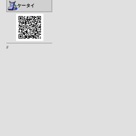
ケータイ
//