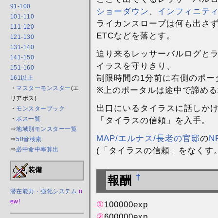
91-100
ショーダウン
、
インフィニテ
101-110
ライカンスロープは何も出さ
111-120
ETCなどを落とす。
121-130
131-140
迫り来るレッサーバルログとラ
141-150
イラスを守りきり、
151-160
制限時間の1分前に右側のポー
161以上
・
マスターモンスター
(エ
※上のポータルは途中で諦め
リアボス)
出口にいるタイラスに話しか
・
モンスターブック
「タイラスの信頼」を入手。
・
ボス一覧
⇒
地域別モンスター一覧
MAP/エルナス/長老の官邸
の
N
⇒
50音検索
(「タイラスの信頼」をなくす。
⇒
必中命中率算出
装備
†
報酬
潜在能力・強化システム
n
ew!
①
100000exp
②
600000exp