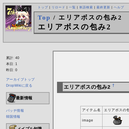
トップ
|
リロード
|
一覧
|
単語検索
|
最終更新
|
ヘルプ
Top
/ エリアボスの包み2
エリアボスの包み2
累計: 40
本日: 1
昨日: 0
アーカイブトップ
DropWikiに戻る
†
エリアボスの包み2
最新情報
アイテム名
エリアボスの包
パッチ情報
韓国情報
image
メイプル知識