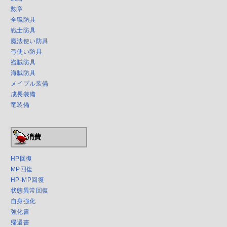
勲章
全職防具
戦士防具
魔法使い防具
弓使い防具
盗賊防具
海賊防具
メイプル装備
成長装備
竜装備
消費
HP回復
MP回復
HP-MP回復
状態異常回復
自身強化
強化書
帰還書