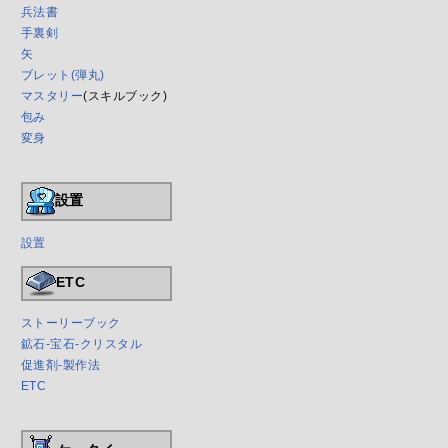
兵法書
手裏剣
矢
ブレット(弾丸)
マスタリー
(スキルブック)
包み
変身
設置
設置
ETC
ストーリーブック
鉱石-宝石-クリスタル
促進剤-製作法
ETC