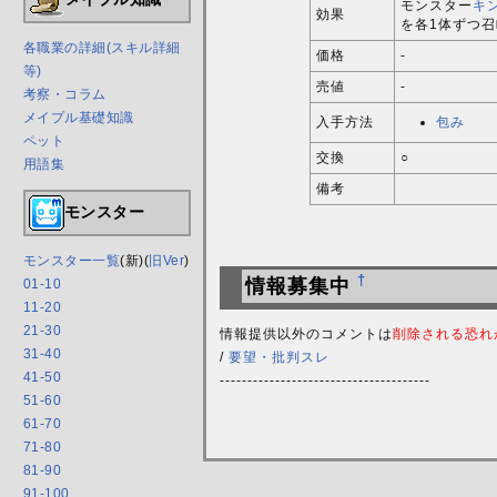
モンスター
キ
効果
を各1体ずつ
各職業の詳細(スキル詳細
価格
-
等)
売値
-
考察・コラム
メイプル基礎知識
入手方法
包み
ペット
交換
○
用語集
備考
モンスター
モンスター一覧
(新)(
旧Ver
)
†
情報募集中
01-10
11-20
21-30
情報提供以外のコメントは
削除される恐れ
31-40
/
要望・批判スレ
41-50
--------------------------------------
51-60
61-70
71-80
81-90
91-100