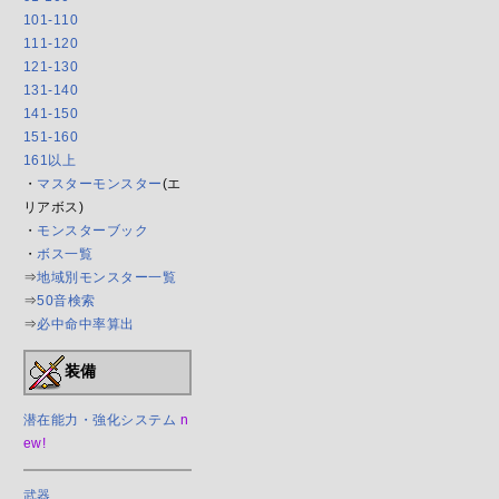
101-110
111-120
121-130
131-140
141-150
151-160
161以上
・
マスターモンスター
(エ
リアボス)
・
モンスターブック
・
ボス一覧
⇒
地域別モンスター一覧
⇒
50音検索
⇒
必中命中率算出
装備
潜在能力・強化システム
n
ew!
武器