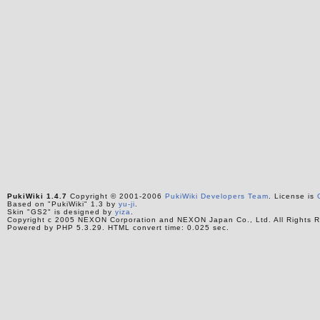
PukiWiki 1.4.7
Copyright © 2001-2006
PukiWiki Developers Team
. License is
Based on "PukiWiki" 1.3 by
yu-ji
.
Skin "GS2" is designed by
yiza
.
Copyright c 2005 NEXON Corporation and NEXON Japan Co., Ltd. All Rights R
Powered by PHP 5.3.29. HTML convert time: 0.025 sec.